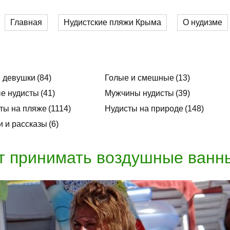
Главная
Нудистские пляжи Крыма
О нудизме
 девушки
84
Голые и смешные
13
е нудисты
41
Мужчины нудисты
39
ты на пляже
1114
Нудисты на природе
148
и и рассказы
6
т принимать воздушные ванн