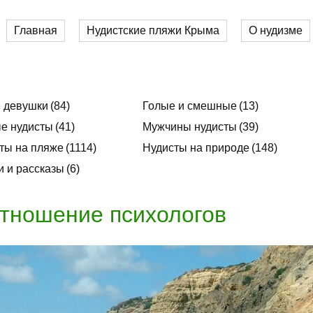
Главная
Нудистские пляжи Крыма
О нудизме
 девушки
84
Голые и смешные
13
е нудисты
41
Мужчины нудисты
39
ты на пляже
1114
Нудисты на природе
148
и и рассказы
6
тношение психологов